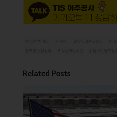
niw고학력이민
niw승인
간병인영주권승인
미국
영주권 신청상황
유학생취업이민
취업이민영주권
Related Posts