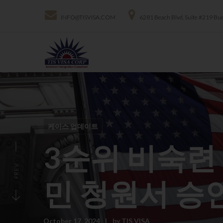
INFO@TISVISA.COM
6281 Beach Blvd. Suite #219 Bu
케이스 업데이트
3순위 비숙련
PREV
민 청원서 승
October 17, 2024
by
TIS VISA