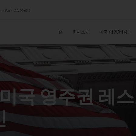
ena Park, CA 90621
홈
회사소개
미국 이민/비자
 미국 영주권 레스
인