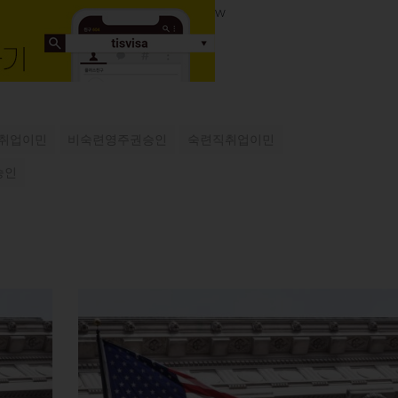
w
취업이민
비숙련영주권승인
숙련직취업이민
승인