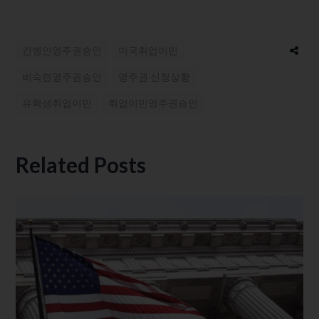
간병인영주권승인
미국취업이민
비숙련영주권승인
영주권 신청상황
유학생취업이민
취업이민영주권승인
Related Posts