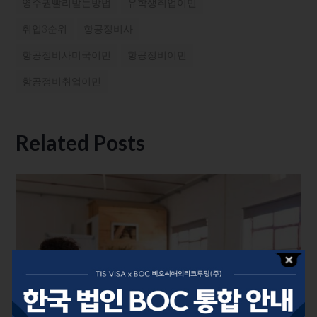
영주권빨리받는방법
유학생취업이민
취업3순위
항공정비사
항공정비사미국이민
항공정비이민
항공정비취업이민
Related Posts