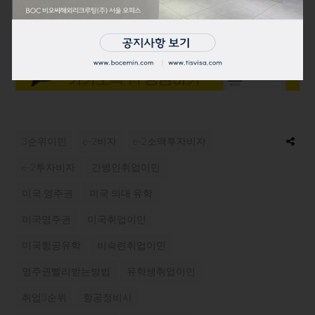
전화 문의 : 213-200-2244
이메일 문의 :
info@tisvisa.com
3순위이민
e-2비자
e-2소액투자비자
e-2투자비자
간병인취업이민
미국 영주권
미국 의대 유학
미국영주권
미국취업이민
미국항공유학
비숙련취업이민
영주권빨리받는방법
유학생취업이민
취업3순위
항공정비사